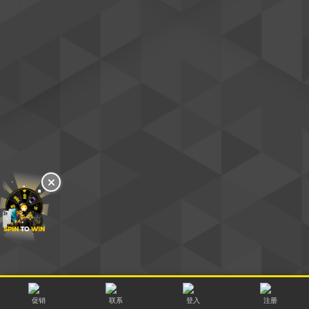
促销
联系
登入
注册